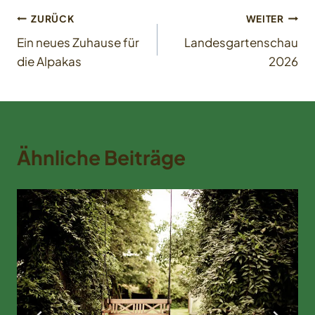
Beitrags-
ZURÜCK
WEITER
Ein neues Zuhause für
Landesgartenschau
Navigation
die Alpakas
2026
Ähnliche Beiträge